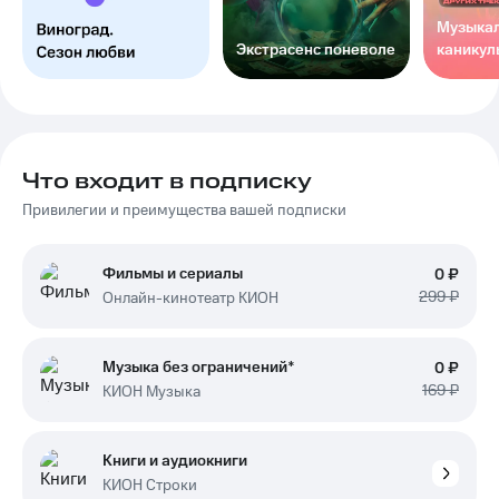
Музыка
Экстрасенс поневоле
каникул
Что входит в подписку
Привилегии и преимущества вашей подписки
Фильмы и сериалы
0 ₽
299 ₽
Онлайн-кинотеатр КИОН
Музыка без ограничений*
0 ₽
169 ₽
КИОН Музыка
Книги и аудиокниги
КИОН Строки