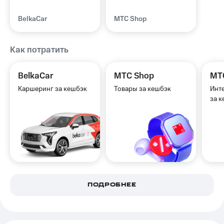
BelkaCar
МТС Shop
Как потратить
BelkaCar
МТС Shop
МТ
Каршеринг за кешбэк
Товары за кешбэк
Инте
за 
ПОДРОБНЕЕ